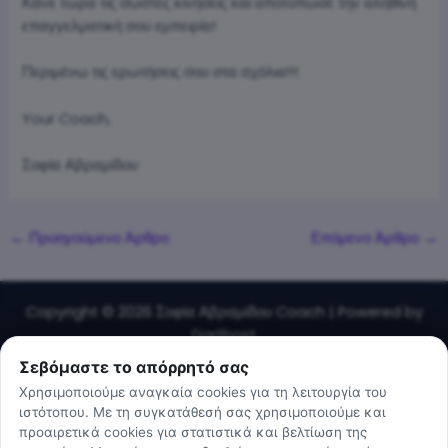
Κάνε τώρα τις σωστές κινήσεις και αποτύπωσε την αληθινή
επαγγελματική σου εμπειρία!
Περιμένω τις ερωτήσεις σου στα σχόλια!!!
Your Coach,
Σοφία Αβραμίδου
Πλοήγηση
←
Προηγούμενο Άρθρο
Επόμενο Άρθρο
→
δημοσιεύσεων
Copyright © 2026 Σοφία Αβραμίδου Coach |
Powered by
Darthost
Σεβόμαστε το απόρρητό σας
Χρησιμοποιούμε αναγκαία cookies για τη λειτουργία του
ιστότοπου. Με τη συγκατάθεσή σας χρησιμοποιούμε και
προαιρετικά cookies για στατιστικά και βελτίωση της