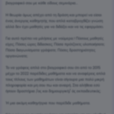
βιογραφικό σου με κάθε είδους σεμινάρια…
Η θεωρία όμως απέχει από τη δράση και μπορεί να είσαι
ένας άνεργος καθηγητής που απλά καταβροχθίζει γνώση
αλλά δεν έχει μαθητές για να διδάξει και να τις εφαρμόσει.
Για αυτό πρέπει να μιλήσεις με νούμερα.! Πόσους μαθητές
είχες; Πόσες ώρες δίδασκες; Πόσα πρότζεκτς υλοποιήσατε;
Πόσα διαγωνίσματα γράψατε; Πόσες δραστηριότητες
οργανώνατε;
Το να γράφεις απλά στο βιογραφικό σου ότι από το 2015
μέχρι το 2022 παρέδιδες μαθήματα και να αναφέρεις απλά
τους τίτλους των μαθημάτων είναι σίγουρα μια πολύ μικρή
πληροφορία και μη σου πω και ανιαρή. Στα αλήθεια εσύ
ήσουν δραστήρια /ος και δημιουργική/ ός εκπαιδευτικός;
Ή μια ακόμη καθηγήτρια που παρέδιδε μαθήματα.