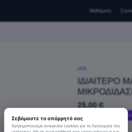
Μαθήματα
Σχετι
LIVE
ΙΔΙΑΙΤΕΡΟ 
ΜΙΚΡΟΔΙΔΑ
25,00
€
ΙΔΙΑΙΤΕΡΟ
ΠΡΟΣΘΉΚΗ ΣΤΟ ΚΑ
Σεβόμαστε το απόρρητό σας
ΜΑΘΗΜΑ
Χρησιμοποιούμε αναγκαία cookies για τη λειτουργία του
ΓΙΑ
Κατηγορία:
LIVE
ιστότοπου. Με τη συγκατάθεσή σας χρησιμοποιούμε και